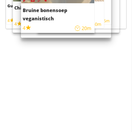
Guacamole
Pruimentaart met kaneel
Chili con carne
Sushi rijstsalade
Bruine bonensoep
maaltijdsalade
veganistisch
4
4
5m
55m
4
4
45m
40m
4
20m