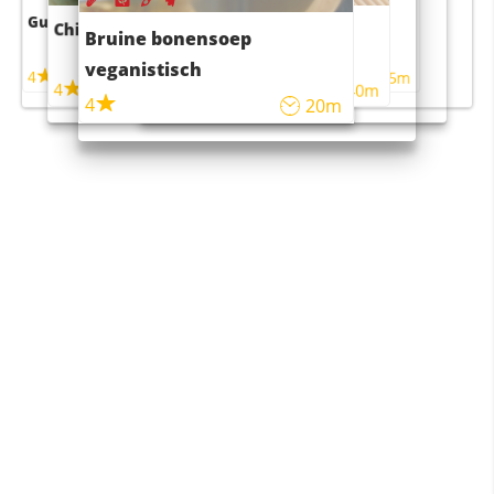
Guacamole
Pruimentaart met kaneel
Chili con carne
Sushi rijstsalade
Bruine bonensoep
maaltijdsalade
veganistisch
4
4
5m
55m
4
4
45m
40m
4
20m