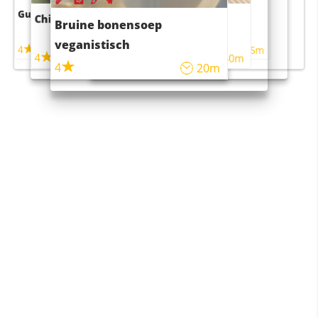
Guacamole
Pruimentaart met kaneel
Chili con carne
Sushi rijstsalade
Bruine bonensoep
maaltijdsalade
veganistisch
4
4
5m
55m
4
4
45m
40m
4
20m