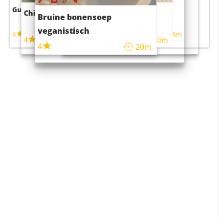
Guacamole
Pruimentaart met kaneel
Chili con carne
Sushi rijstsalade
Bruine bonensoep
maaltijdsalade
veganistisch
4
4
5m
55m
4
4
45m
40m
4
20m