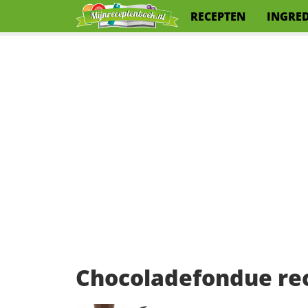
RECEPTEN
INGRE
Chocoladefondue re