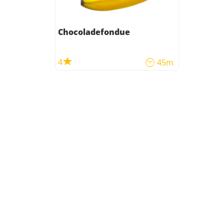
Chocoladefondue
4
45m