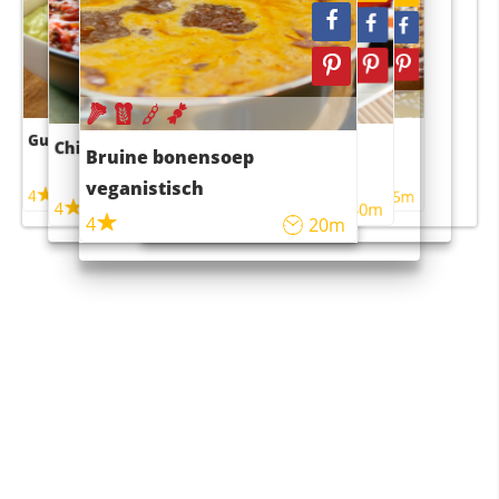
Guacamole
Pruimentaart met kaneel
Chili con carne
Sushi rijstsalade
Bruine bonensoep
maaltijdsalade
veganistisch
4
4
5m
55m
4
4
45m
40m
4
20m