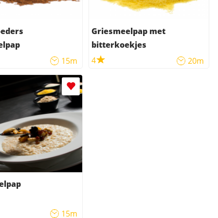
eders
Griesmeelpap met
elpap
bitterkoekjes
4
15m
20m
elpap
15m