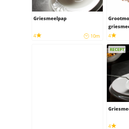
Griesmeelpap
Grootmo
griesme
4
4
10m
RECEPT
Griesme
4