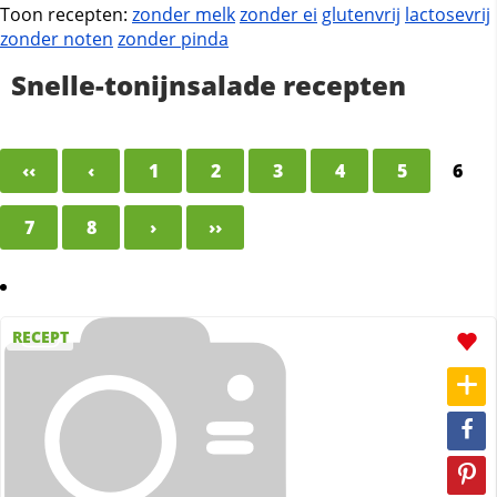
Toon recepten:
zonder melk
zonder ei
glutenvrij
lactosevrij
zonder noten
zonder pinda
Snelle-tonijnsalade recepten
‹‹
‹
1
2
3
4
5
6
7
8
›
››
RECEPT