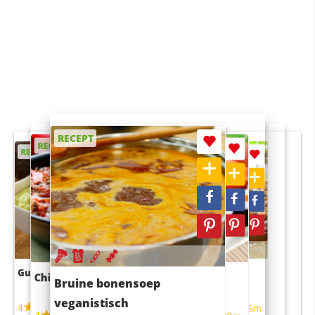
RECEPT
RECEPT
RECEPT
RECEPT
RECEPT
Guacamole
Pruimentaart met kaneel
Chili con carne
Sushi rijstsalade
Bruine bonensoep
maaltijdsalade
veganistisch
4
4
5m
55m