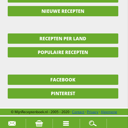
NIEUWE RECEPTEN
RECEPTEN PER LAND
POPULAIRE RECEPTEN
FACEBOOK
PINTEREST
© MijnReceptenboek.nl - 2005 - 2020 ·
Contact
·
Privacy
·
Algemene
voorwaarden
·
Support
·
Over ons
Zoek naar: