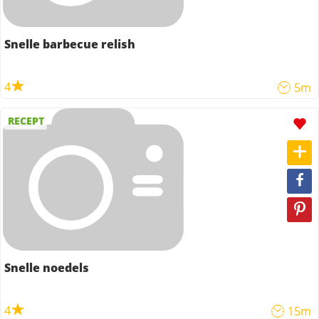
Snelle barbecue relish
4
5m
RECEPT
Snelle noedels
4
15m