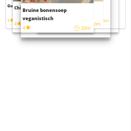
Guacamole
Pruimentaart met kaneel
Chili con carne
Sushi rijstsalade
Bruine bonensoep
maaltijdsalade
veganistisch
4
4
5m
55m
4
4
45m
40m
4
20m