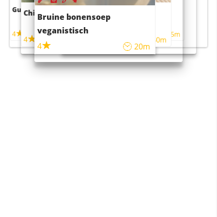
Guacamole
Pruimentaart met kaneel
Chili con carne
Sushi rijstsalade
Bruine bonensoep
maaltijdsalade
veganistisch
4
4
5m
55m
4
4
45m
40m
4
20m