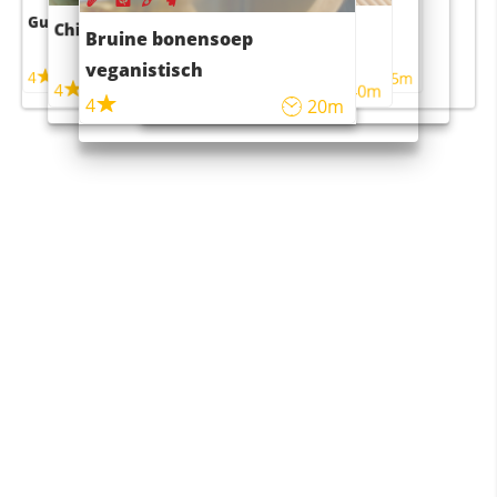
Guacamole
Pruimentaart met kaneel
Chili con carne
Sushi rijstsalade
Bruine bonensoep
maaltijdsalade
veganistisch
4
4
5m
55m
4
4
45m
40m
4
20m