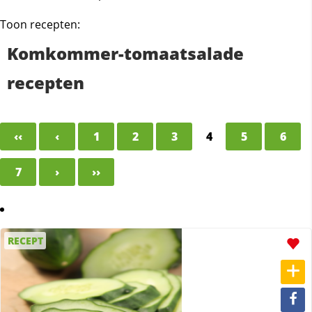
Toon recepten:
Komkommer-tomaatsalade
recepten
‹‹
‹
1
2
3
4
5
6
7
›
››
RECEPT