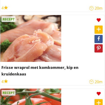
4
20m
RECEPT
Frisse wraprol met komkommer, kip en
kruidenkaas
4
20m
RECEPT