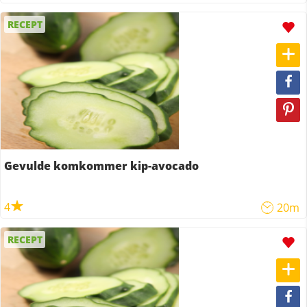
RECEPT
Gevulde komkommer kip-avocado
4
20m
RECEPT