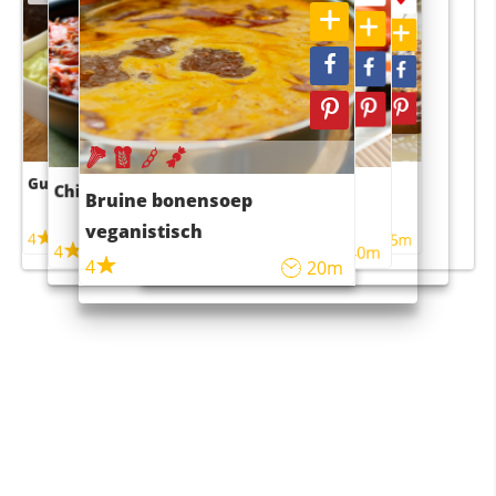
Guacamole
Pruimentaart met kaneel
Chili con carne
Sushi rijstsalade
Bruine bonensoep
maaltijdsalade
veganistisch
4
4
5m
55m
4
4
45m
40m
4
20m