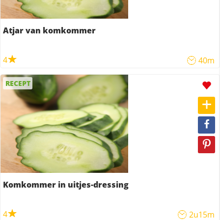
Atjar van komkommer
4
40m
RECEPT
Komkommer in uitjes-dressing
4
2u15m