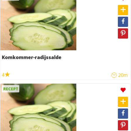
Komkommer-radijssalde
4
20m
RECEPT