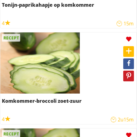
Tonijn-paprikahapje op komkommer
4
15m
RECEPT
Komkommer-broccoli zoet-zuur
4
2u15m
RECEPT