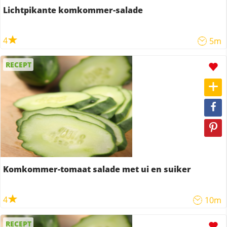
Lichtpikante komkommer-salade
4
5m
RECEPT
Komkommer-tomaat salade met ui en suiker
4
10m
RECEPT