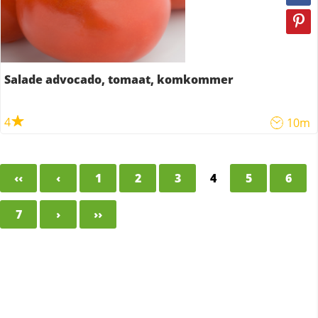
Salade advocado, tomaat, komkommer
4
10m
‹‹
‹
1
2
3
4
5
6
7
›
››