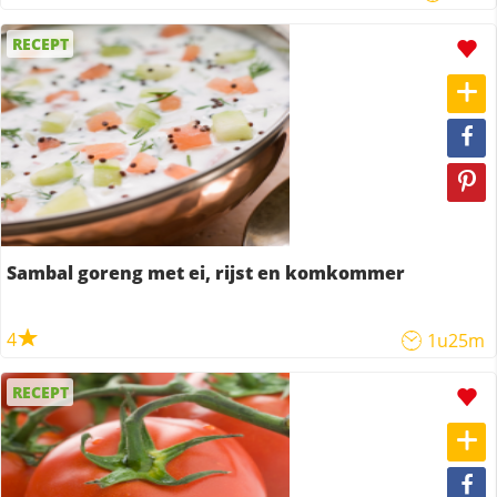
RECEPT
Sambal goreng met ei, rijst en komkommer
4
1u25m
RECEPT