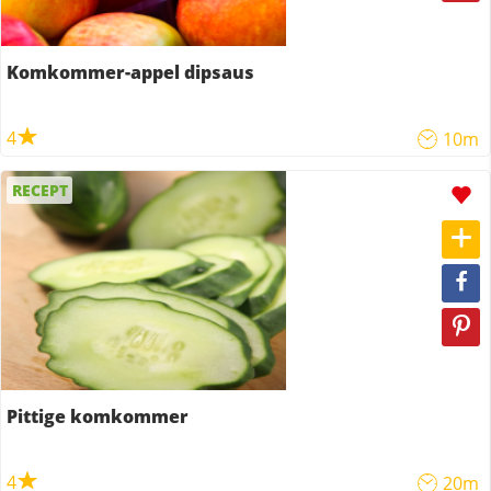
Komkommer-appel dipsaus
4
10m
RECEPT
Pittige komkommer
4
20m