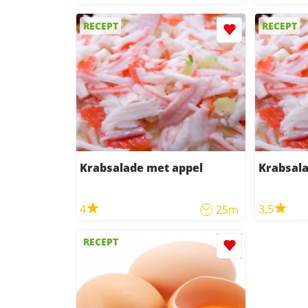
RECEPT
RECEPT
Krabsalade met appel
Krabsal
4
3,5
25m
RECEPT