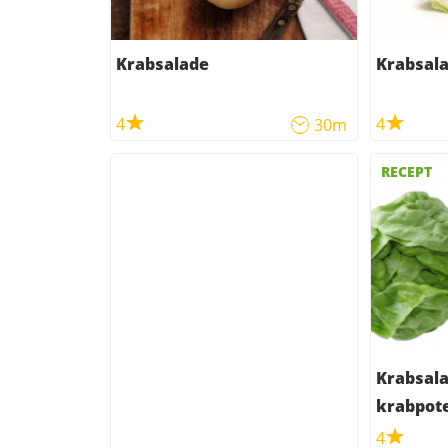
Krabsalade
Krabsala
4
4
30m
RECEPT
Krabsalade (van
krabpot
4