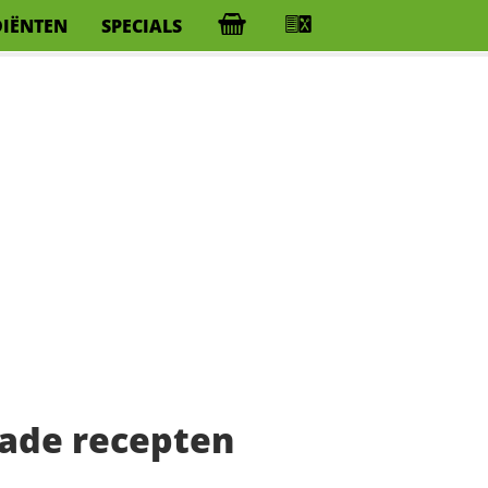
DIËNTEN
SPECIALS
lade recepten