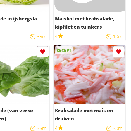
de in ijsbergsla
Maisbol met krabsalade,
kipfilet en tuinkers
4
35m
10m
RECEPT
 verse
Krabsalade met mais en
en)
druiven
4
35m
30m