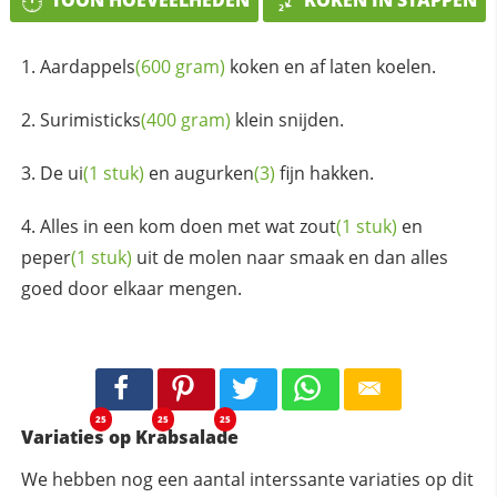
TOON HOEVEELHEDEN
KOKEN IN STAPPEN
Aardappels
(600 gram)
koken en af laten koelen.
Surimisticks
(400 gram)
klein snijden.
De
ui
(1 stuk)
en
augurken
(3)
fijn hakken.
Alles in een kom doen met wat
zout
(1 stuk)
en
peper
(1 stuk)
uit de molen naar smaak en dan alles
goed door elkaar mengen.
25
25
25
Variaties op Krabsalade
We hebben nog een aantal interssante variaties op dit