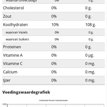
Waarvan onverzadigd
0%
0
g.
Cholesterol
0%
0
g.
Zout
0%
0
g.
Koolhydraten
10%
108
g.
waarvan Vezels
0%
0
g.
waarvan Suikers
0%
0
g.
Proteinen
0%
0
g.
Vitamine A
0%
0
µg.
Vitamine C
0%
0
mg.
Calcium
0%
0
mg.
Ijzer
0%
0
mg.
Voedingswaardegrafiek