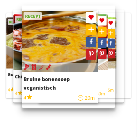
RECEPT
RECEPT
RECEPT
RECEPT
RECEPT
Guacamole
Pruimentaart met kaneel
Chili con carne
Sushi rijstsalade
Bruine bonensoep
maaltijdsalade
veganistisch
4
4
5m
55m
4
4
45m
40m
4
20m