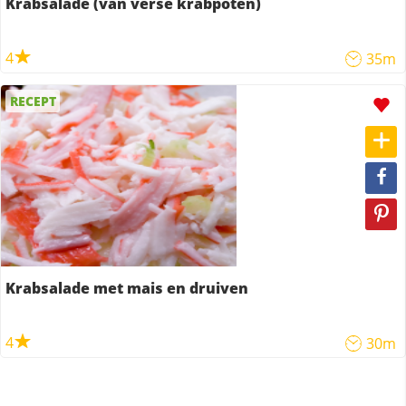
Krabsalade (van verse krabpoten)
4
35m
RECEPT
Krabsalade met mais en druiven
4
30m