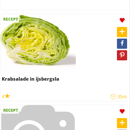
RECEPT
Krabsalade in ijsbergsla
4
35m
RECEPT