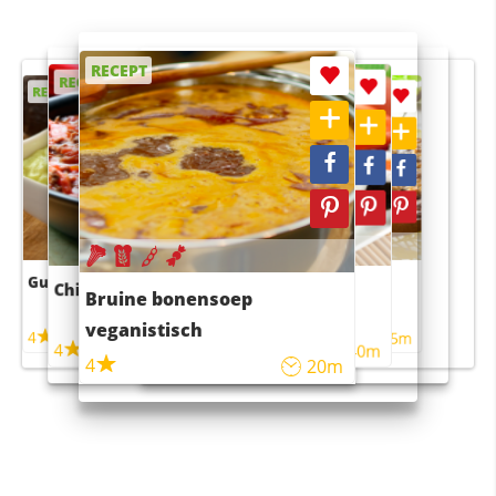
RECEPT
RECEPT
RECEPT
RECEPT
RECEPT
Guacamole
Pruimentaart met kaneel
Chili con carne
Sushi rijstsalade
Bruine bonensoep
maaltijdsalade
veganistisch
4
4
5m
55m
4
4
45m
40m
4
20m