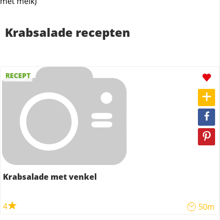
met melk)
Krabsalade recepten
RECEPT
Krabsalade met venkel
4
50m