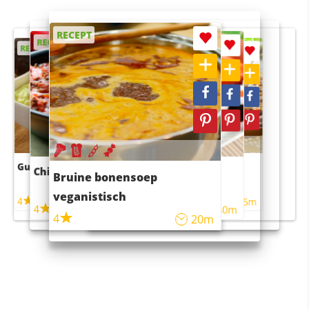
RECEPT
RECEPT
RECEPT
RECEPT
RECEPT
Guacamole
Pruimentaart met kaneel
Chili con carne
Sushi rijstsalade
Bruine bonensoep
maaltijdsalade
veganistisch
4
4
5m
55m
4
4
45m
40m
4
20m