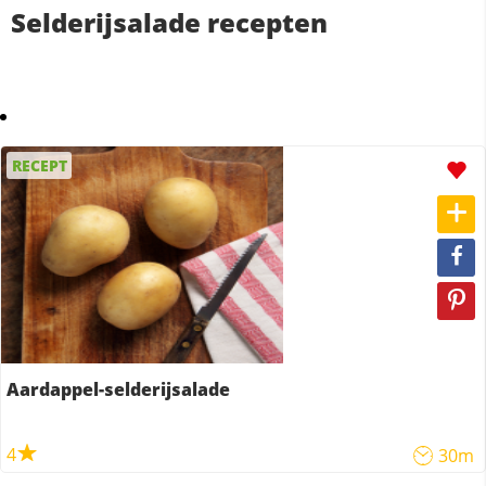
Selderijsalade recepten
RECEPT
Aardappel-selderijsalade
4
30m