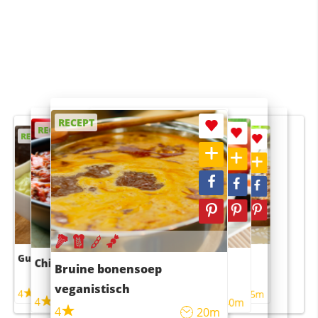
RECEPT
RECEPT
RECEPT
RECEPT
RECEPT
Guacamole
Pruimentaart met kaneel
Chili con carne
Sushi rijstsalade
Bruine bonensoep
maaltijdsalade
veganistisch
4
4
5m
55m
4
4
45m
40m
4
20m