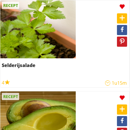
RECEPT
Selderijsalade
4
1u15m
RECEPT