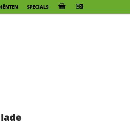
DIËNTEN
SPECIALS
alade