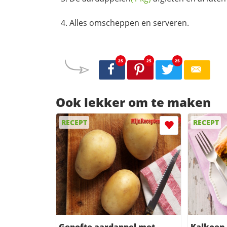
Alles omscheppen en serveren.
25
25
25
Ook lekker om te maken
RECEPT
RECEPT
Gepofte aardappel met
Kalkoen