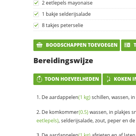
2 eetlepels mayonaise
1 bakje selderijsalade
8 takjes peterselie
BOODSCHAPPEN TOEVOEGEN
T
Bereidingswijze
TOON HOEVEELHEDEN
KOKEN I
De
aardappelen
(1 kg)
schillen, wassen, in
De
komkommer
(0.5)
wassen, in plakjes 
eetlepels)
, selderijsalade, zout, peper en d
De
aardappelen
(1 kg)
afgieten en af laten