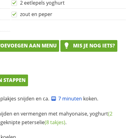
2 eetlepels yoghurt
zout en peper
OEVOEGEN AAN MENU
MIS JE NOG IETS?
N STAPPEN
 plakjes snijden en ca.
7 minuten
koken.
snijden en vermengen met mahyonaise,
yoghurt
(2
e geknipte
peterselie
(8 takjes)
.
 koelen.