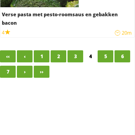
Verse pasta met pesto-roomsaus en gebakken
bacon
4
20m
‹‹
‹
1
2
3
4
5
6
7
›
››