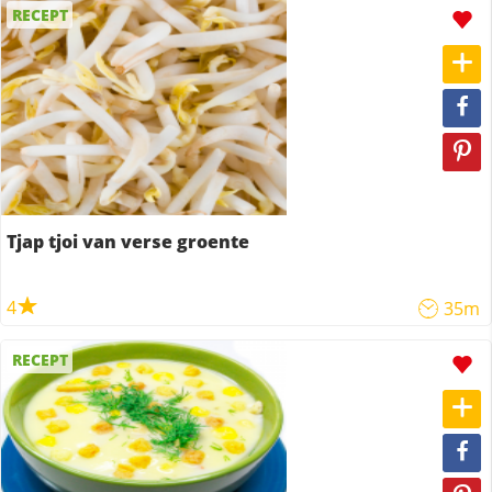
RECEPT
Tjap tjoi van verse groente
4
35m
RECEPT