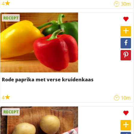
4
30m
RECEPT
Rode paprika met verse kruidenkaas
4
10m
RECEPT