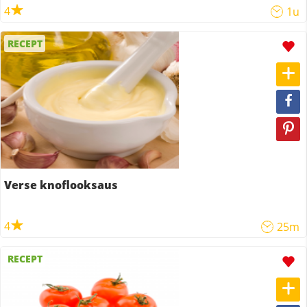
4
1u
RECEPT
Verse knoflooksaus
4
25m
RECEPT