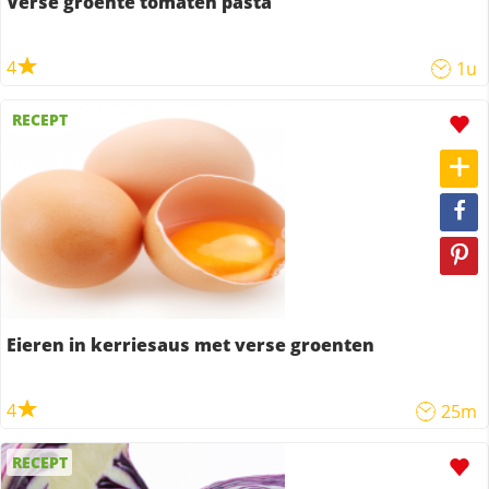
Verse groente tomaten pasta
4
1u
RECEPT
Eieren in kerriesaus met verse groenten
4
25m
RECEPT