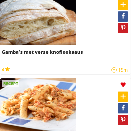
Gamba's met verse knoflooksaus
4
15m
RECEPT