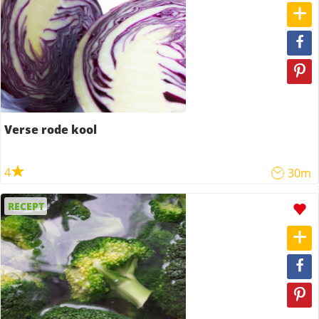
Verse rode kool
4
30m
RECEPT