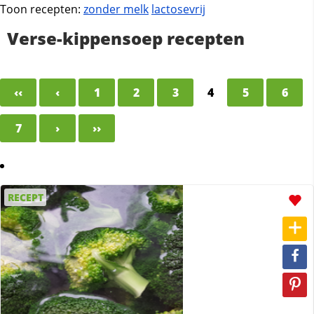
Toon recepten:
zonder melk
lactosevrij
Verse-kippensoep recepten
‹‹
‹
1
2
3
4
5
6
7
›
››
RECEPT