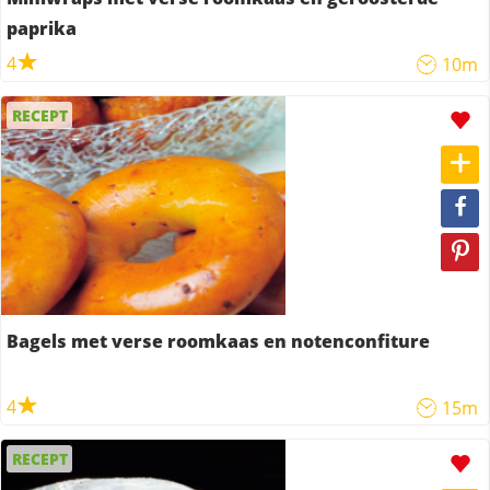
paprika
4
10m
RECEPT
Bagels met verse roomkaas en notenconfiture
4
15m
RECEPT