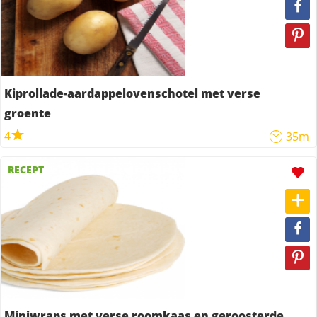
Kiprollade-aardappelovenschotel met verse
groente
4
35m
RECEPT
Miniwraps met verse roomkaas en geroosterde