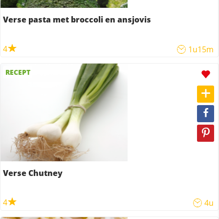
Verse pasta met broccoli en ansjovis
4
1u15m
RECEPT
Verse Chutney
4
4u