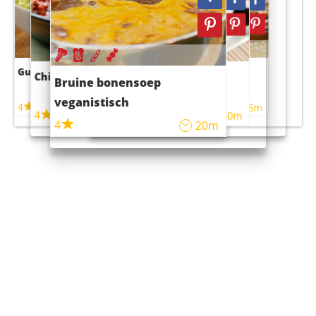
Guacamole
Pruimentaart met kaneel
Chili con carne
Sushi rijstsalade
Bruine bonensoep
maaltijdsalade
veganistisch
4
4
5m
55m
4
4
45m
40m
4
20m