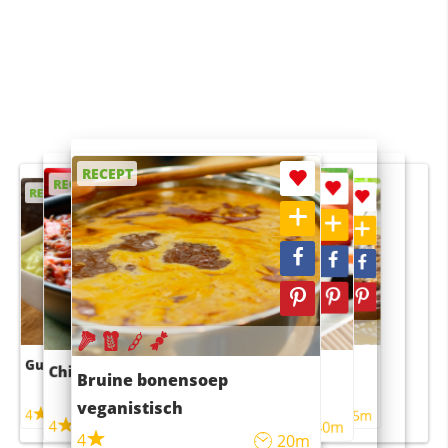
RECEPT
RECEPT
RECEPT
RECEPT
RECEPT
Guacamole
Pruimentaart met kaneel
Chili con carne
Sushi rijstsalade
Bruine bonensoep
maaltijdsalade
veganistisch
4
4
5m
55m
4
4
45m
40m
4
20m