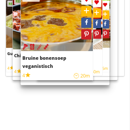
RECEPT
RECEPT
RECEPT
RECEPT
Guacamole
Pruimentaart met kaneel
Chili con carne
Sushi rijstsalade
Bruine bonensoep
maaltijdsalade
veganistisch
4
4
5m
55m
4
4
45m
40m
4
20m