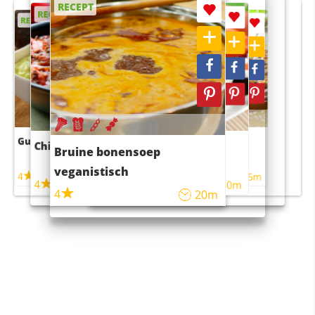
RECEPT
RECEPT
RECEPT
RECEPT
RECEPT
Guacamole
Pruimentaart met kaneel
Chili con carne
Sushi rijstsalade
Bruine bonensoep
maaltijdsalade
veganistisch
4
4
5m
55m
4
4
45m
40m
4
20m