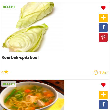
RECEPT
Roerbak-spitskool
4
10m
RECEPT