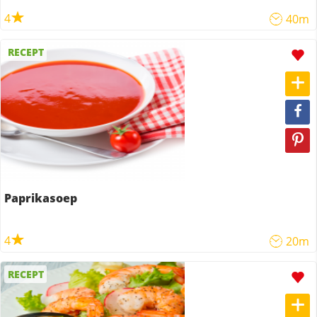
4
40m
RECEPT
Paprikasoep
4
20m
RECEPT