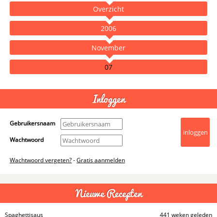
Overzicht
2006
November
07
- Advertentie -
powered by
Inloggen
Gebruikersnaam
Wachtwoord
Wachtwoord vergeten?
-
Gratis aanmelden
Nieuwe Recepten
Spaghettisaus
441 weken geleden