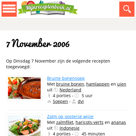
7 November 2006
Op Dinsdag 7 November zijn de volgende recepten
toegevoegd:
Bruine bonensoep
Met
bruine bonen
,
hamlappen
en
uien
uit
Nederland
4 porties -
5 uur
Soepen
-
dvi
Zalm op oosterse wijze
Met
zalmfilet
,
haricots-verts
en
ananas
uit
Indonesie
4 porties -
45 minuten