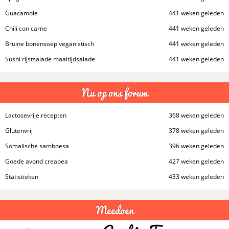
Guacamole
441 weken geleden
Chili con carne
441 weken geleden
Bruine bonensoep veganistisch
441 weken geleden
Sushi rijstsalade maaltijdsalade
441 weken geleden
Nu op ons forum
Lactosevrije recepten
368 weken geleden
Glutenvrij
378 weken geleden
Somalische samboesa
396 weken geleden
Goede avond creabea
427 weken geleden
Statistieken
433 weken geleden
Meedoen