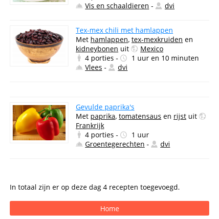
Vis en schaaldieren
-
dvi
Tex-mex chili met hamlappen
Met
hamlappen
,
tex-mexkruiden
en
kidneybonen
uit
Mexico
4 porties -
1 uur en 10 minuten
Vlees
-
dvi
Gevulde paprika's
Met
paprika
,
tomatensaus
en
rijst
uit
Frankrijk
4 porties -
1 uur
Groentegerechten
-
dvi
In totaal zijn er op deze dag 4 recepten toegevoegd.
Home