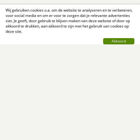
Wij gebruiken cookies o.a. om de website te analyseren en te verbeteren,
voor social media en om er voor te zorgen dat je relevante advertenties
ziet. Je geeft, door gebruik te blijven maken van deze website of door op
akkoord te drukken, aan akkoord te zijn met het gebruik van cookies op
deze site.
Akkoord
Contact
Privacy Policy
Support
Over ons
Algemene voorwaarden
© MijnReceptenboek.nl - 2005 - 2026
MijnReceptenboek.nl is een initiatief van:
NewEgo B.V.