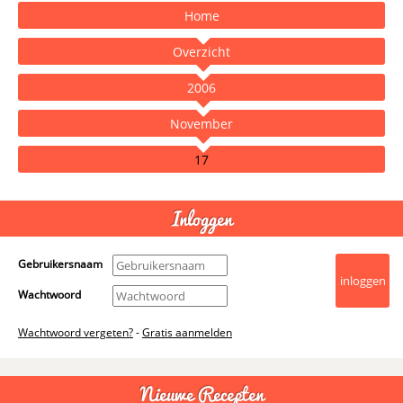
Home
Overzicht
2006
November
17
- Advertentie -
powered by
Inloggen
Gebruikersnaam
Wachtwoord
Wachtwoord vergeten?
-
Gratis aanmelden
Nieuwe Recepten