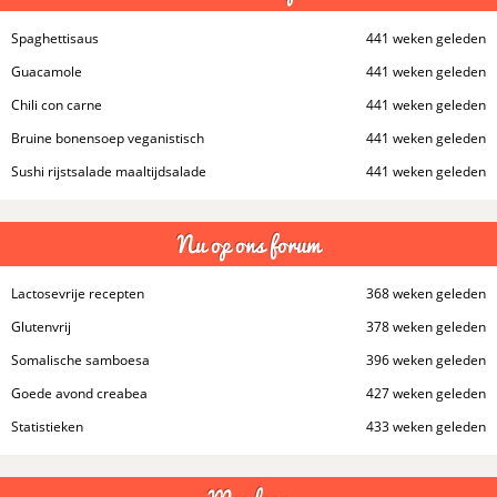
Spaghettisaus
441 weken geleden
Guacamole
441 weken geleden
Chili con carne
441 weken geleden
Bruine bonensoep veganistisch
441 weken geleden
Sushi rijstsalade maaltijdsalade
441 weken geleden
Nu op ons forum
Lactosevrije recepten
368 weken geleden
Glutenvrij
378 weken geleden
Somalische samboesa
396 weken geleden
Goede avond creabea
427 weken geleden
Statistieken
433 weken geleden