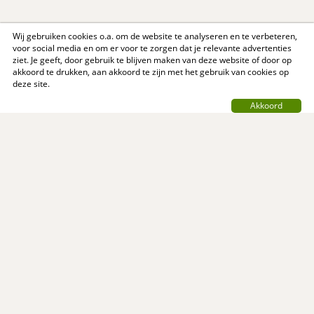
Wij gebruiken cookies o.a. om de website te analyseren en te verbeteren,
voor social media en om er voor te zorgen dat je relevante advertenties
ziet. Je geeft, door gebruik te blijven maken van deze website of door op
akkoord te drukken, aan akkoord te zijn met het gebruik van cookies op
deze site.
Akkoord
Contact
Privacy Policy
Support
Over ons
Algemene voorwaarden
© MijnReceptenboek.nl - 2005 - 2026
MijnReceptenboek.nl is een initiatief van: