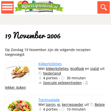
19 November 2006
Op Zondag 19 November zijn de volgende recepten
toegevoegd:
Kikkerbilletjes
Met
kikkerbilletjes
,
knoflook
en
sjalot
uit
Nederland
4 porties -
30 minuten
Speciale gelegenheden
-
lekker_koken
Tonijnsalade
Met
tonijn
,
ei
,
kerriepoeder
uit
Belgie
4 porties -
10 minuten