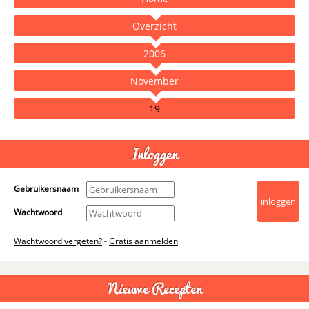
Overzicht
2006
November
19
- Advertentie -
powered by
Inloggen
Gebruikersnaam
Wachtwoord
Wachtwoord vergeten?
-
Gratis aanmelden
Nieuwe Recepten