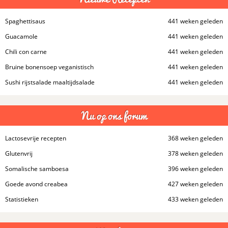
Spaghettisaus
441 weken geleden
Guacamole
441 weken geleden
Chili con carne
441 weken geleden
Bruine bonensoep veganistisch
441 weken geleden
Sushi rijstsalade maaltijdsalade
441 weken geleden
Nu op ons forum
Lactosevrije recepten
368 weken geleden
Glutenvrij
378 weken geleden
Somalische samboesa
396 weken geleden
Goede avond creabea
427 weken geleden
Statistieken
433 weken geleden