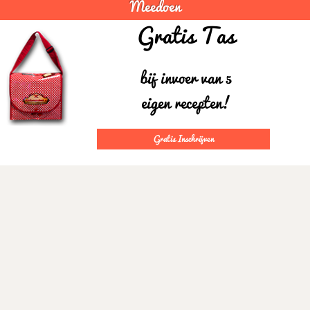
Meedoen
Gratis Tas
bij invoer van 5
eigen recepten!
Gratis Inschrijven