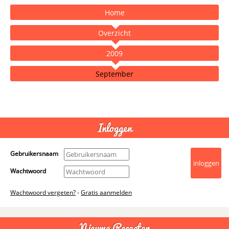
Home
Overzicht
2009
September
- Advertentie -
powered by
Inloggen
Gebruikersnaam
Wachtwoord
Wachtwoord vergeten?
-
Gratis aanmelden
Nieuwe Recepten