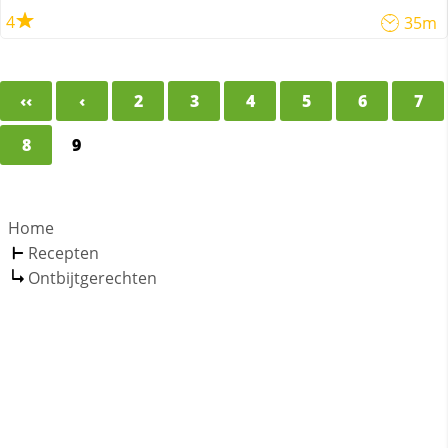
4
35m
‹‹
‹
2
3
4
5
6
7
8
9
Home
Recepten
Ontbijtgerechten