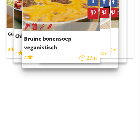
Guacamole
Pruimentaart met kaneel
Chili con carne
Sushi rijstsalade
Bruine bonensoep
maaltijdsalade
veganistisch
4
4
5m
55m
4
4
45m
40m
4
20m