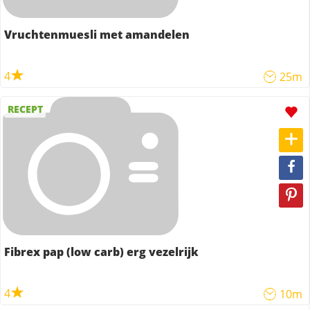
Vruchtenmuesli met amandelen
4
25m
RECEPT
Fibrex pap (low carb) erg vezelrijk
4
10m