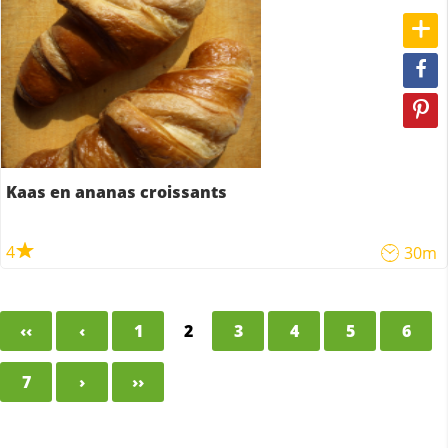
Kaas en ananas croissants
4
30m
‹‹
‹
1
2
3
4
5
6
7
›
››