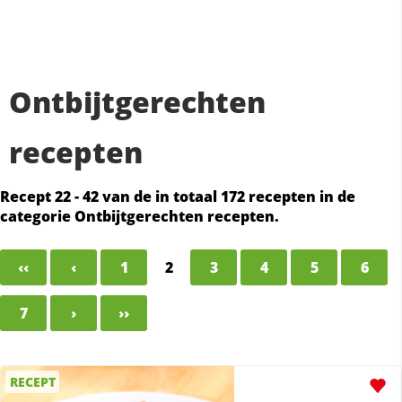
Ontbijtgerechten
recepten
Recept 22 - 42 van de in totaal 172 recepten in de
categorie Ontbijtgerechten recepten.
‹‹
‹
1
2
3
4
5
6
7
›
››
RECEPT