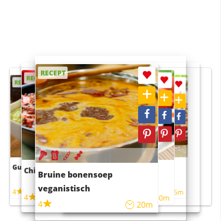
RECEPT
RECEPT
RECEPT
RECEPT
RECEPT
Guacamole
Pruimentaart met kaneel
Chili con carne
Sushi rijstsalade
Bruine bonensoep
maaltijdsalade
veganistisch
4
4
5m
55m
4
4
45m
40m
4
20m