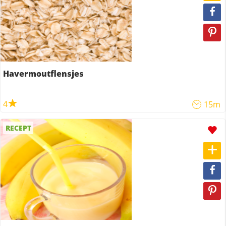
Havermoutflensjes
4
15m
RECEPT