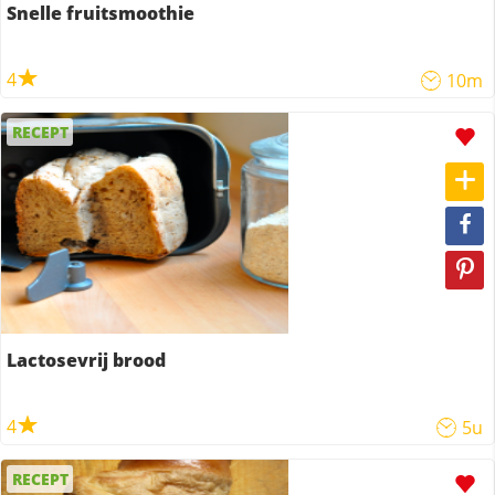
Snelle fruitsmoothie
4
10m
RECEPT
Lactosevrij brood
4
5u
RECEPT