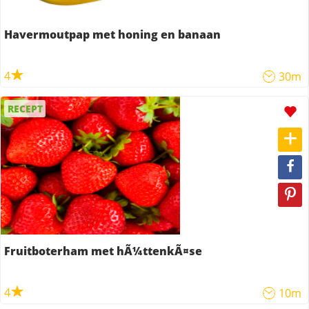
Havermoutpap met honing en banaan
4
30m
RECEPT
Fruitboterham met hÃ¼ttenkÃ¤se
4
10m