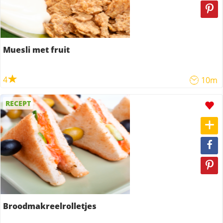
Muesli met fruit
4
10m
RECEPT
Broodmakreelrolletjes