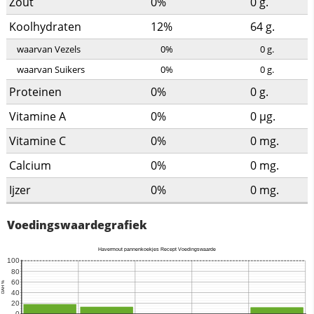
Zout
0%
0
g.
Koolhydraten
12%
64
g.
waarvan Vezels
0%
0
g.
waarvan Suikers
0%
0
g.
Proteinen
0%
0
g.
Vitamine A
0%
0
µg.
Vitamine C
0%
0
mg.
Calcium
0%
0
mg.
Ijzer
0%
0
mg.
Voedingswaardegrafiek