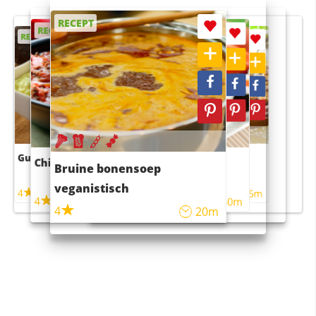
RECEPT
RECEPT
RECEPT
RECEPT
RECEPT
Guacamole
Pruimentaart met kaneel
Chili con carne
Sushi rijstsalade
Bruine bonensoep
maaltijdsalade
veganistisch
4
4
5m
55m
4
4
45m
40m
4
20m