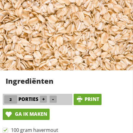
Ingrediënten
PORTIES
+
-
PRINT
GA IK MAKEN
100 gram havermout