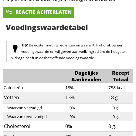
REACTIE ACHTERLATEN
Voedingswaardetabel
Tip:
Bewuster met ingrediënten omgaan? Klik of druk op een
voedingswaarde en wij geven aan welk ingrediënt de hoogste
bijdrage heeft in desbetreffende voedingswaarde.
Dagelijks
Recept
Aanbevolen
Totaal
Calorieën
18%
758
kcal
Vetten
13%
18
g.
Waarvan verzadigd
0%
0
g.
Waarvan onverzadigd
0%
0
g.
Cholesterol
0%
0
g.