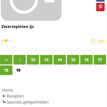
Zwartepieten ijs
4
10m
‹‹
‹
12
13
14
15
16
17
18
19
Home
Recepten
Speciale_gelegenheden