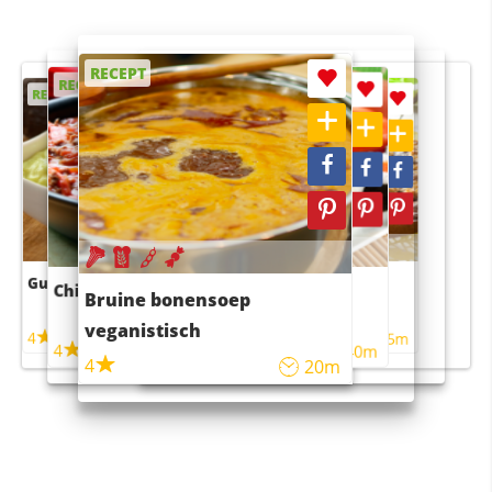
RECEPT
RECEPT
RECEPT
RECEPT
RECEPT
Guacamole
Pruimentaart met kaneel
Chili con carne
Sushi rijstsalade
Bruine bonensoep
maaltijdsalade
veganistisch
4
4
5m
55m
4
4
45m
40m
4
20m