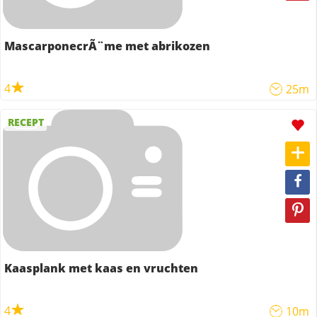
MascarponecrÃ¨me met abrikozen
4
25m
RECEPT
Kaasplank met kaas en vruchten
4
10m