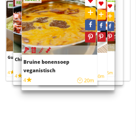
RECEPT
RECEPT
RECEPT
RECEPT
Guacamole
Pruimentaart met kaneel
Chili con carne
Sushi rijstsalade
Bruine bonensoep
maaltijdsalade
veganistisch
4
4
5m
55m
4
4
45m
40m
4
20m