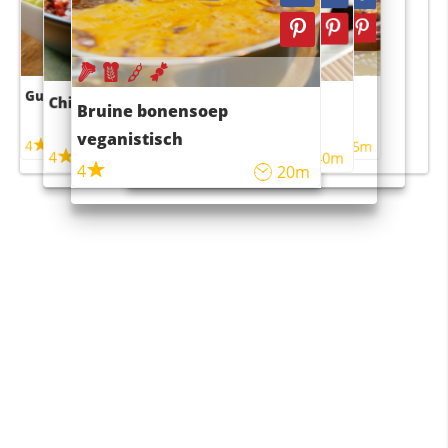
Guacamole
Pruimentaart met kaneel
Chili con carne
Sushi rijstsalade
Bruine bonensoep
maaltijdsalade
veganistisch
4
4
5m
55m
4
4
45m
40m
4
20m