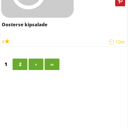
Oosterse kipsalade
4
10m
1
2
›
››