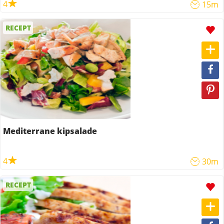
4
15m
RECEPT
Mediterrane kipsalade
4
30m
RECEPT