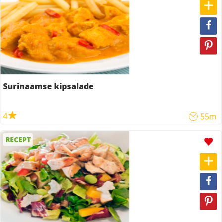
Surinaamse kipsalade
4
55m
RECEPT