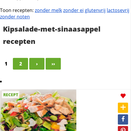
Toon recepten:
zonder melk
zonder ei
glutenvrij
lactosevrij
zonder noten
Kipsalade-met-sinaasappel
recepten
1
2
›
››
RECEPT