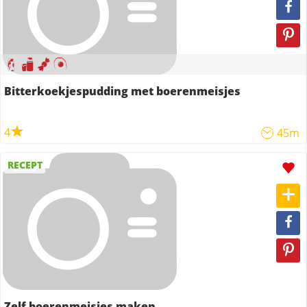
Bitterkoekjespudding met boerenmeisjes
4
45m
RECEPT
Zelf boerenmeisjes maken