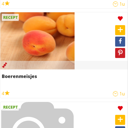
4
1u
RECEPT
Boerenmeisjes
4
1u
RECEPT