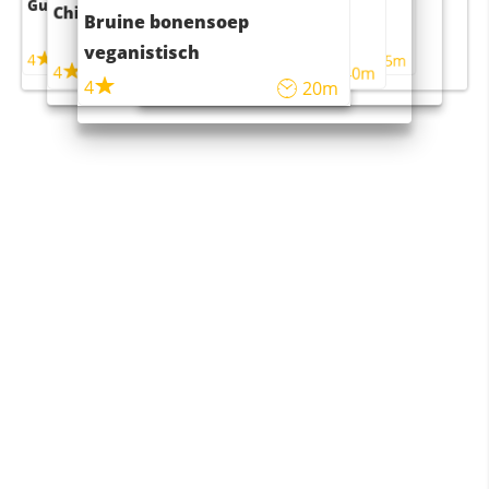
Guacamole
Pruimentaart met kaneel
Chili con carne
Sushi rijstsalade
Bruine bonensoep
maaltijdsalade
veganistisch
4
4
5m
55m
4
4
45m
40m
4
20m