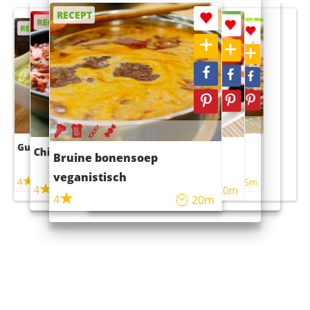
RECEPT
RECEPT
RECEPT
RECEPT
RECEPT
Guacamole
Pruimentaart met kaneel
Chili con carne
Sushi rijstsalade
Bruine bonensoep
maaltijdsalade
veganistisch
4
4
5m
55m
4
4
45m
40m
4
20m