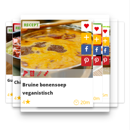
RECEPT
RECEPT
RECEPT
RECEPT
RECEPT
Guacamole
Pruimentaart met kaneel
Chili con carne
Sushi rijstsalade
Bruine bonensoep
maaltijdsalade
veganistisch
4
4
5m
55m
4
4
45m
40m
4
20m