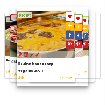
RECEPT
RECEPT
RECEPT
RECEPT
RECEPT
Guacamole
Pruimentaart met kaneel
Chili con carne
Sushi rijstsalade
Bruine bonensoep
maaltijdsalade
veganistisch
4
4
5m
55m
4
4
45m
40m
4
20m