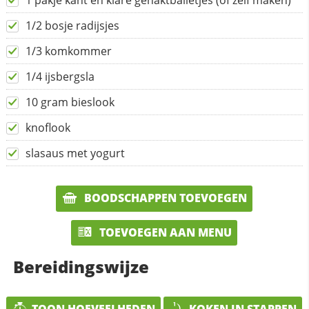
1 pakje kant en klare gehaktballetjes (of zelf maken)
1/2 bosje radijsjes
1/3 komkommer
1/4 ijsbergsla
10 gram bieslook
knoflook
slasaus met yogurt
BOODSCHAPPEN TOEVOEGEN
TOEVOEGEN AAN MENU
Bereidingswijze