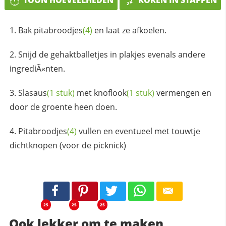
TOON HOEVEELHEDEN
KOKEN IN STAPPEN
Bak
pitabroodjes
(4)
en laat ze afkoelen.
Snijd de gehaktballetjes in plakjes evenals andere
ingrediÃ«nten.
Slasaus
(1 stuk)
met
knoflook
(1 stuk)
vermengen en
door de groente heen doen.
Pitabroodjes
(4)
vullen en eventueel met touwtje
dichtknopen (voor de picknick)
25
25
25
Ook lekker om te maken