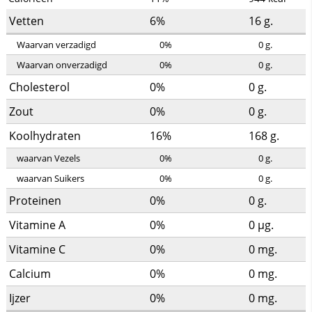
Vetten
6%
16
g.
Waarvan verzadigd
0%
0
g.
Waarvan onverzadigd
0%
0
g.
Cholesterol
0%
0
g.
Zout
0%
0
g.
Koolhydraten
16%
168
g.
waarvan Vezels
0%
0
g.
waarvan Suikers
0%
0
g.
Proteinen
0%
0
g.
Vitamine A
0%
0
µg.
Vitamine C
0%
0
mg.
Calcium
0%
0
mg.
Ijzer
0%
0
mg.