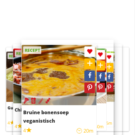
RECEPT
RECEPT
RECEPT
RECEPT
RECEPT
Guacamole
Pruimentaart met kaneel
Chili con carne
Sushi rijstsalade
Bruine bonensoep
maaltijdsalade
veganistisch
4
4
5m
55m
4
4
45m
40m
4
20m