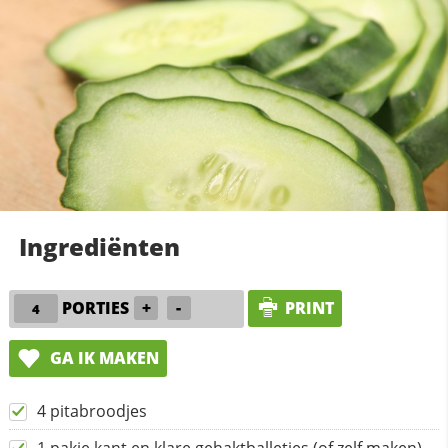
Ingrediënten
PORTIES
+
-
PRINT
GA IK MAKEN
4 pitabroodjes