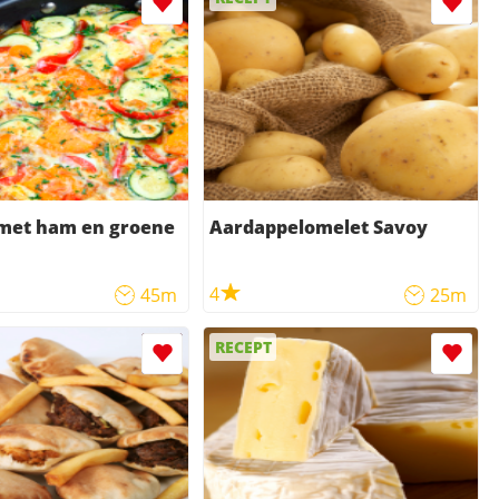
 met ham en groene
Aardappelomelet Savoy
4
45m
25m
RECEPT