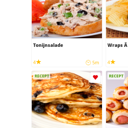
Tonijnsalade
Wr
4
4
5m
RECEPT
RECEPT