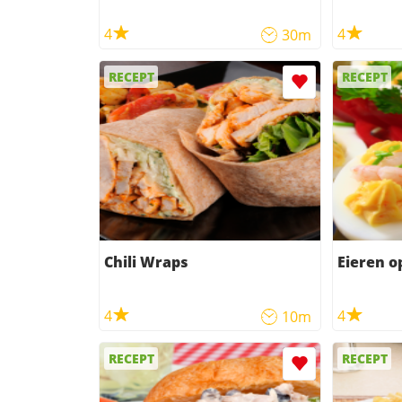
4
4
30m
RECEPT
RECEPT
Chili Wraps
Eieren o
4
4
10m
RECEPT
RECEPT