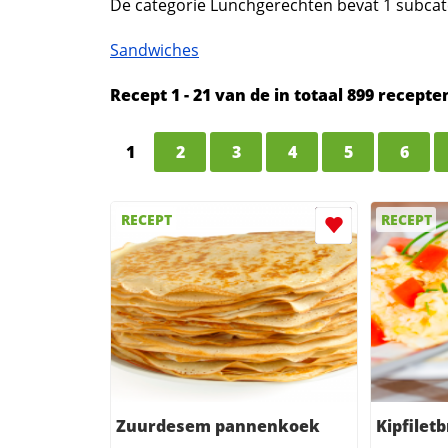
De categorie Lunchgerechten bevat 1 subcat
Sandwiches
Recept 1 - 21 van de in totaal 899 recep
1
2
3
4
5
6
RECEPT
RECEPT
Zuurdesem pannenkoek
Kipfilet