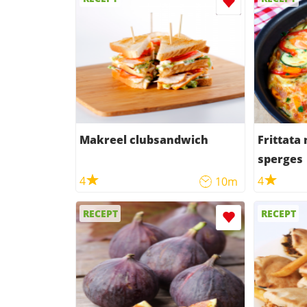
Makreel clubsandwich
Frittata
sperges
4
4
10m
RECEPT
RECEPT