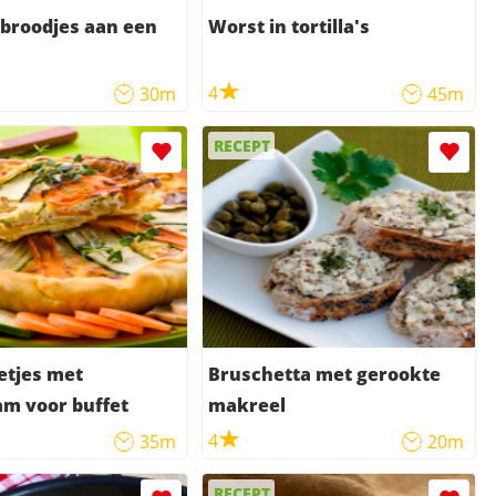
broodjes aan een
Worst in tortilla's
4
30m
45m
RECEPT
letjes met
Bruschetta met gerookte
m voor buffet
makreel
4
35m
20m
RECEPT