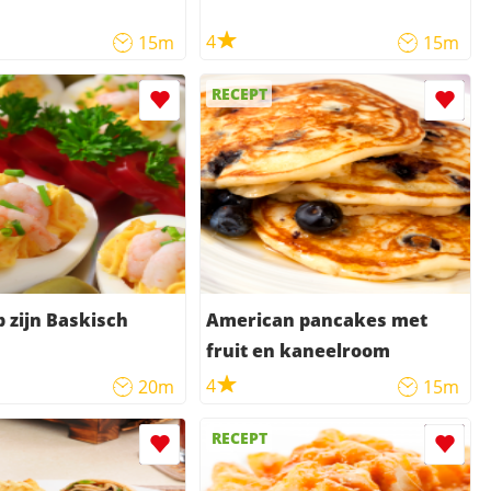
4
15m
15m
RECEPT
p zijn Baskisch
American pancakes met
fruit en kaneelroom
4
20m
15m
RECEPT