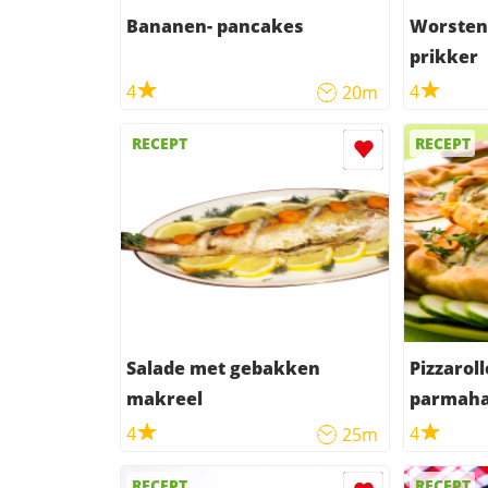
Bananen- pancakes
Worsten
prikker
4
4
20m
RECEPT
RECEPT
Salade met gebakken
Pizzarol
makreel
parmaha
4
4
25m
RECEPT
RECEPT