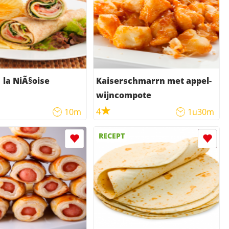
aps Ã la NiÃ§oise
Kaiserschmarrn met appel-
wijncompote
4
10m
1u30m
RECEPT