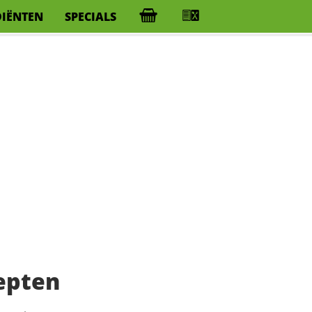
DIËNTEN
SPECIALS
epten