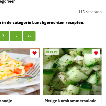
egorieen:
115 recepten
ten in de categorie Lunchgerechten recepten.
7
›
››
RECEPT
broodje
Pittige komkommersalade