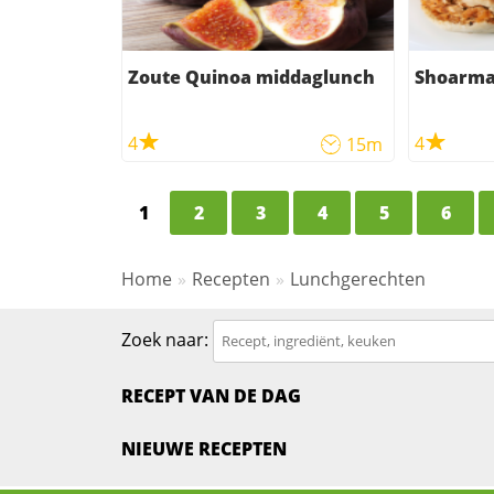
Zoute Quinoa middaglunch
Shoarma
4
4
15m
1
2
3
4
5
6
Home
Recepten
Lunchgerechten
Zoek naar:
RECEPT VAN DE DAG
NIEUWE RECEPTEN