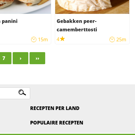
 panini
Gebakken peer-
camemberttosti
4
15m
25m
7
›
››
RECEPTEN PER LAND
POPULAIRE RECEPTEN