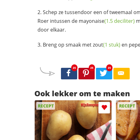
Schep ze tussendoor een of tweemaal om
Roer intussen de
mayonaise
(1.5 deciliter)
me
door elkaar.
Breng op smaak met
zout
(1 stuk)
en
pepe
25
25
25
Ook lekker om te maken
RECEPT
RECEPT