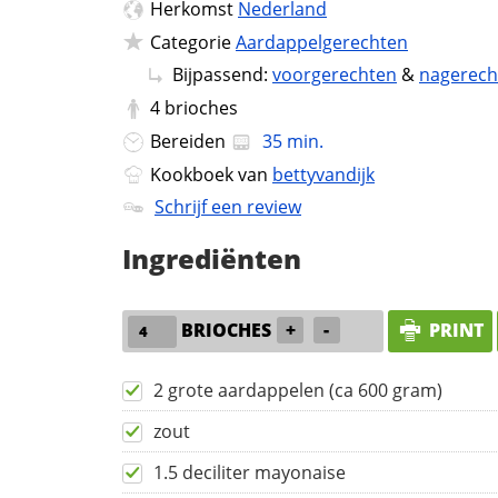
Herkomst
Nederland
Categorie
Aardappelgerechten
Bijpassend:
voorgerechten
&
nagerech
4
brioches
Bereiden
35 min.
Kookboek van
bettyvandijk
Schrijf een review
Ingrediënten
BRIOCHES
+
-
PRINT
2 grote aardappelen (ca 600 gram)
zout
1.5 deciliter mayonaise