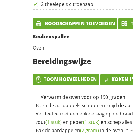
2 theelepels citroensap
BOODSCHAPPEN TOEVOEGEN
T
Keukenspullen
Oven
Bereidingswijze
TOON HOEVEELHEDEN
KOKEN I
Verwarm de oven voor op 190 graden.
Boen de aardappels schoon en snijd de aar
Verdeel ze met een enkele laag op de braads
zout
(1 stuk)
en
peper
(1 stuk)
en schep alles
Bak de
aardappelen
(2 gram)
in de oven in 