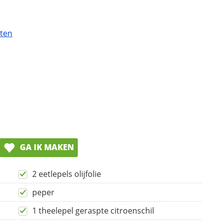
ten
GA IK MAKEN
2 eetlepels olijfolie
peper
1 theelepel geraspte citroenschil