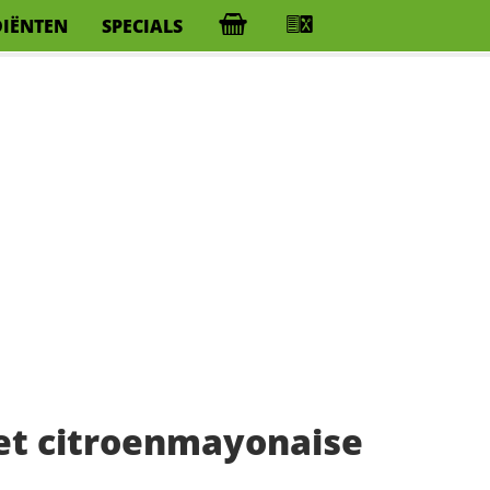
DIËNTEN
SPECIALS
et citroenmayonaise