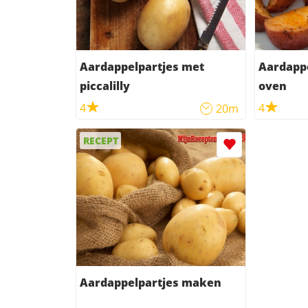
Aardappelpartjes met
Aardappe
piccalilly
oven
4
4
20m
RECEPT
Aardappelpartjes maken