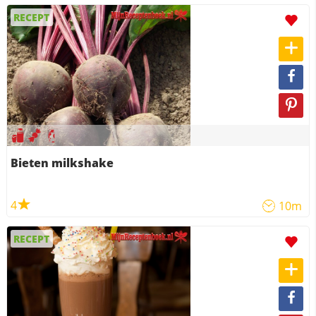
RECEPT
Bieten milkshake
4
10m
RECEPT