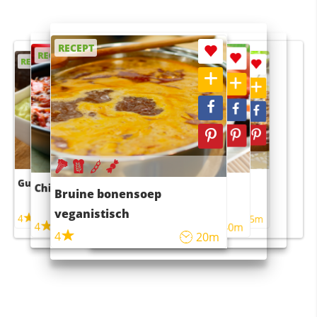
RECEPT
RECEPT
RECEPT
RECEPT
RECEPT
Guacamole
Pruimentaart met kaneel
Chili con carne
Sushi rijstsalade
Bruine bonensoep
maaltijdsalade
veganistisch
4
4
5m
55m
4
4
45m
40m
4
20m