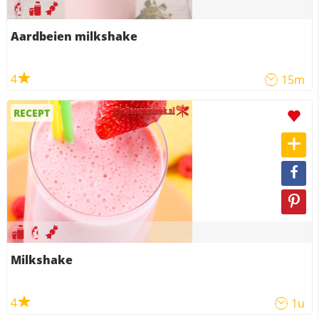
Aardbeien milkshake
4
15m
RECEPT
Milkshake
4
1u