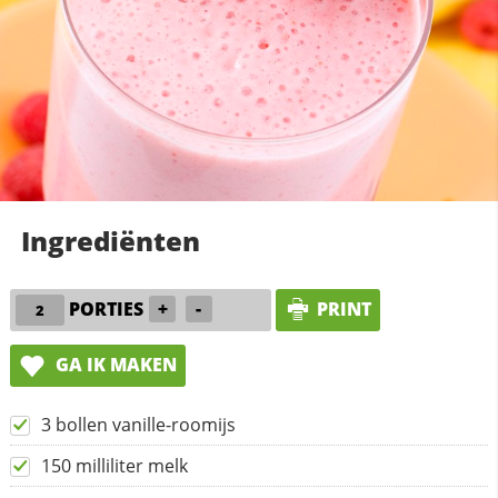
Ingrediënten
PORTIES
+
-
PRINT
GA IK MAKEN
3 bollen vanille-roomijs
150 milliliter melk