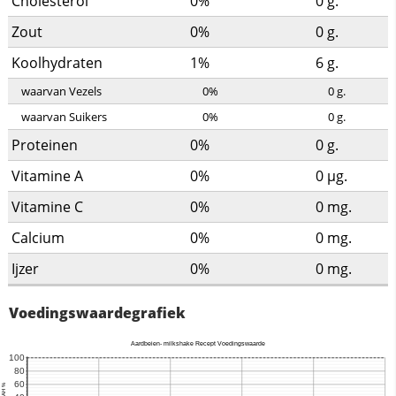
Cholesterol
0%
0
g.
Zout
0%
0
g.
Koolhydraten
1%
6
g.
waarvan Vezels
0%
0
g.
waarvan Suikers
0%
0
g.
Proteinen
0%
0
g.
Vitamine A
0%
0
µg.
Vitamine C
0%
0
mg.
Calcium
0%
0
mg.
Ijzer
0%
0
mg.
Voedingswaardegrafiek