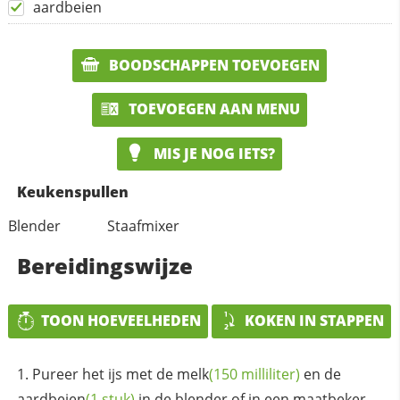
aardbeien
BOODSCHAPPEN TOEVOEGEN
TOEVOEGEN AAN MENU
MIS JE NOG IETS?
Keukenspullen
Blender
Staafmixer
Bereidingswijze
TOON HOEVEELHEDEN
KOKEN IN STAPPEN
Pureer het ijs met de
melk
(150 milliliter)
en de
aardbeien
(1 stuk)
in de blender of in een maatbeker