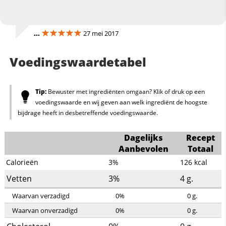
...
27 mei 2017
Voedingswaardetabel
Tip:
Bewuster met ingrediënten omgaan? Klik of druk op een
voedingswaarde en wij geven aan welk ingrediënt de hoogste
bijdrage heeft in desbetreffende voedingswaarde.
Dagelijks
Recept
Aanbevolen
Totaal
Calorieën
3%
126
kcal
Vetten
3%
4
g.
Waarvan verzadigd
0%
0
g.
Waarvan onverzadigd
0%
0
g.