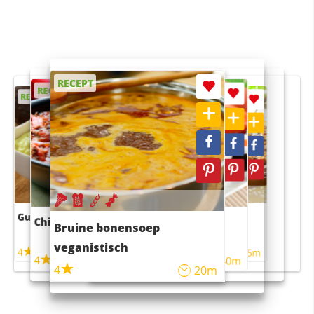
RECEPT
RECEPT
RECEPT
RECEPT
RECEPT
Guacamole
Pruimentaart met kaneel
Chili con carne
Sushi rijstsalade
Bruine bonensoep
maaltijdsalade
veganistisch
4
4
5m
55m
4
4
45m
40m
4
20m