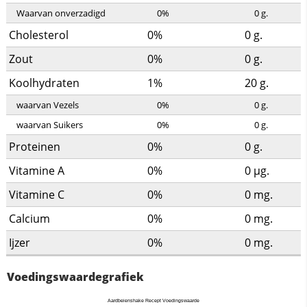
Waarvan onverzadigd
0%
0
g.
Cholesterol
0%
0
g.
Zout
0%
0
g.
Koolhydraten
1%
20
g.
waarvan Vezels
0%
0
g.
waarvan Suikers
0%
0
g.
Proteinen
0%
0
g.
Vitamine A
0%
0
µg.
Vitamine C
0%
0
mg.
Calcium
0%
0
mg.
Ijzer
0%
0
mg.
Voedingswaardegrafiek