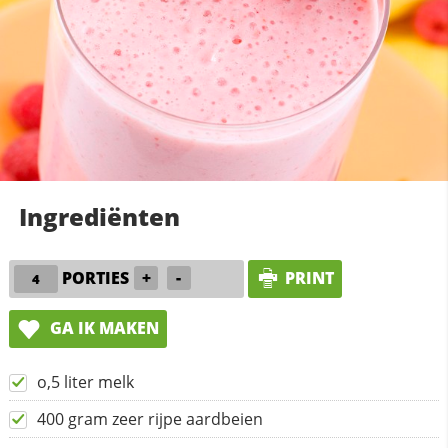
Ingrediënten
PORTIES
+
-
PRINT
GA IK MAKEN
o,5 liter melk
400 gram zeer rijpe aardbeien