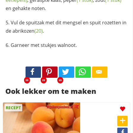
eetlepels)
, geraspte kaas,
peper
(1 stuk)
,
zout
(1 stuk)
en gehakte noten.
Vul de spuitzak met dit mengsel en spuit rozetten in
de
abrikozen
(20)
.
Garneer met stukjes walnoot.
25
25
25
Ook lekker om te maken
RECEPT