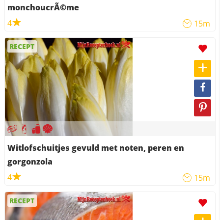
monchoucrÃ©me
4
15m
RECEPT
Witlofschuitjes gevuld met noten, peren en
gorgonzola
4
15m
RECEPT