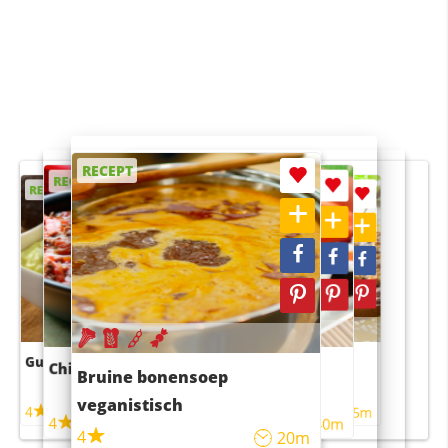
RECEPT
RECEPT
RECEPT
RECEPT
RECEPT
Guacamole
Pruimentaart met kaneel
Chili con carne
Sushi rijstsalade
Bruine bonensoep
maaltijdsalade
veganistisch
4
4
5m
55m
4
4
45m
40m
4
20m