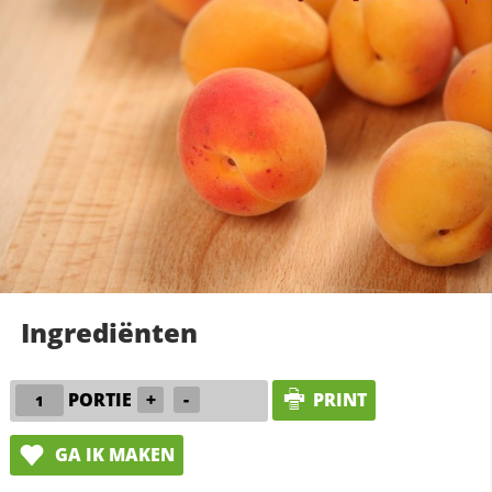
Ingrediënten
PORTIE
+
-
PRINT
GA IK MAKEN