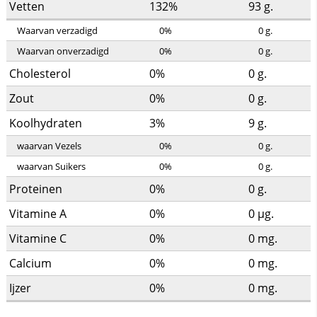
Vetten
132%
93
g.
Waarvan verzadigd
0%
0
g.
Waarvan onverzadigd
0%
0
g.
Cholesterol
0%
0
g.
Zout
0%
0
g.
Koolhydraten
3%
9
g.
waarvan Vezels
0%
0
g.
waarvan Suikers
0%
0
g.
Proteinen
0%
0
g.
Vitamine A
0%
0
µg.
Vitamine C
0%
0
mg.
Calcium
0%
0
mg.
Ijzer
0%
0
mg.