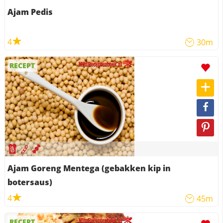
Ajam Pedis
4
30m
RECEPT
Ajam Goreng Mentega (gebakken kip in
botersaus)
4
45m
RECEPT