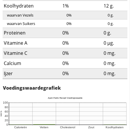
Koolhydraten
1%
12
g.
waarvan Vezels
0%
0
g.
waarvan Suikers
0%
0
g.
Proteinen
0%
0
g.
Vitamine A
0%
0
µg.
Vitamine C
0%
0
mg.
Calcium
0%
0
mg.
Ijzer
0%
0
mg.
Voedingswaardegrafiek