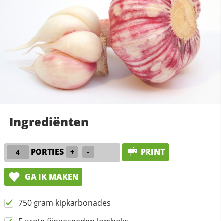
Ingrediënten
PORTIES
+
-
PRINT
GA IK MAKEN
750 gram kipkarbonades