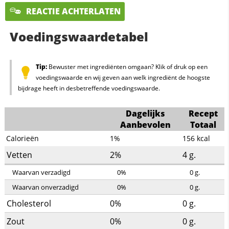
REACTIE ACHTERLATEN
Voedingswaardetabel
Tip:
Bewuster met ingrediënten omgaan? Klik of druk op een
voedingswaarde en wij geven aan welk ingrediënt de hoogste
bijdrage heeft in desbetreffende voedingswaarde.
Dagelijks
Recept
Aanbevolen
Totaal
Calorieën
1%
156
kcal
Vetten
2%
4
g.
Waarvan verzadigd
0%
0
g.
Waarvan onverzadigd
0%
0
g.
Cholesterol
0%
0
g.
Zout
0%
0
g.