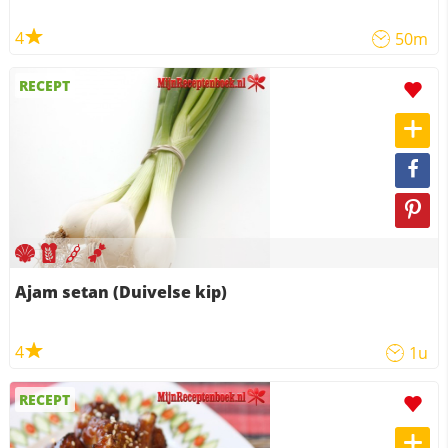
4
50m
RECEPT
Ajam setan (Duivelse kip)
4
1u
RECEPT