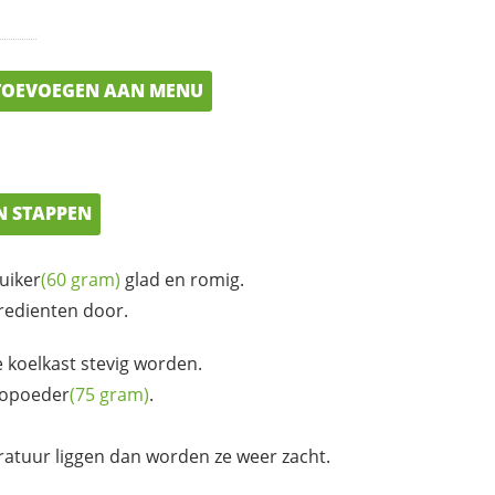
OEVOEGEN AAN MENU
N STAPPEN
uiker
(60 gram)
glad en romig.
redienten door.
e koelkast stevig worden.
opoeder
(75 gram)
.
eratuur liggen dan worden ze weer zacht.