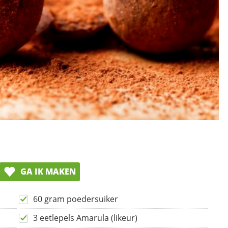
GA IK MAKEN
60 gram poedersuiker
3 eetlepels Amarula (likeur)