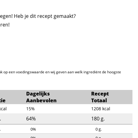
egen! Heb je dit recept gemaakt?
ren!
k op een voedingswaarde en wij geven aan welk ingrediënt de hoogste
Dagelijks
Recept
tie
Aanbevolen
Totaal
kcal
15%
1208
kcal
.
64%
180
g.
.
0%
0
g.
.
0%
0
g.