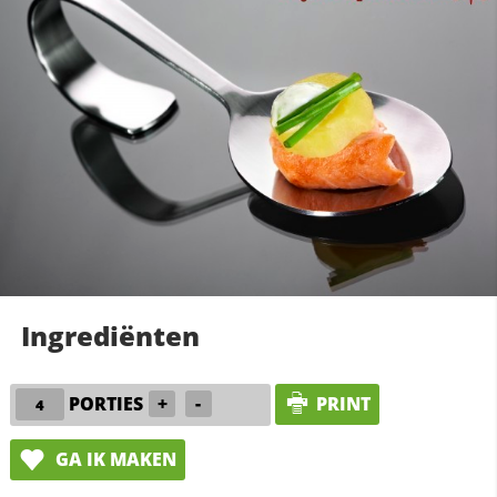
Ingrediënten
PORTIES
+
-
PRINT
GA IK MAKEN