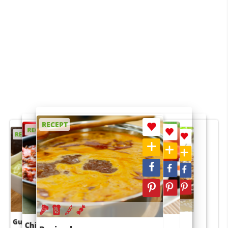
RECEPT
RECEPT
RECEPT
RECEPT
RECEPT
Guacamole
Pruimentaart met kaneel
Chili con carne
Sushi rijstsalade