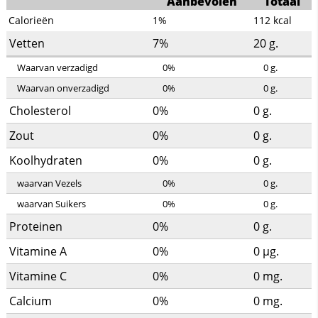
Aanbevolen
Totaal
Calorieën
1%
112
kcal
Vetten
7%
20
g.
Waarvan verzadigd
0%
0
g.
Waarvan onverzadigd
0%
0
g.
Cholesterol
0%
0
g.
Zout
0%
0
g.
Koolhydraten
0%
0
g.
waarvan Vezels
0%
0
g.
waarvan Suikers
0%
0
g.
Proteinen
0%
0
g.
Vitamine A
0%
0
µg.
Vitamine C
0%
0
mg.
Calcium
0%
0
mg.