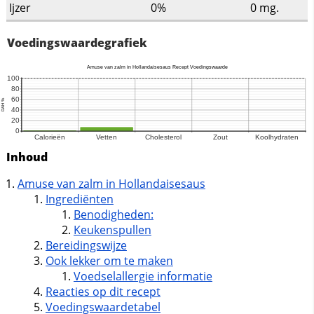
Ijzer
0%
0
mg.
Voedingswaardegrafiek
Inhoud
Amuse van zalm in Hollandaisesaus
Ingrediënten
Benodigheden:
Keukenspullen
Bereidingswijze
Ook lekker om te maken
Voedselallergie informatie
Reacties op dit recept
Voedingswaardetabel