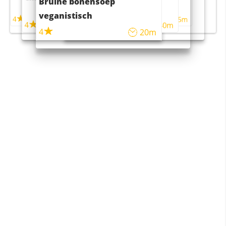
Bruine bonensoep
maaltijdsalade
veganistisch
4
4
5m
55m
4
4
45m
40m
4
20m