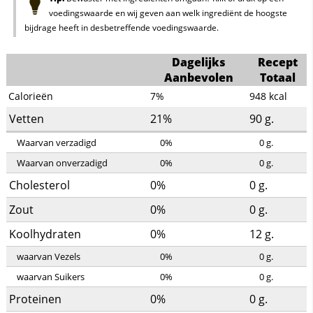
voedingswaarde en wij geven aan welk ingrediënt de hoogste
bijdrage heeft in desbetreffende voedingswaarde.
Dagelijks
Recept
Aanbevolen
Totaal
Calorieën
7%
948
kcal
Vetten
21%
90
g.
Waarvan verzadigd
0%
0
g.
Waarvan onverzadigd
0%
0
g.
Cholesterol
0%
0
g.
Zout
0%
0
g.
Koolhydraten
0%
12
g.
waarvan Vezels
0%
0
g.
waarvan Suikers
0%
0
g.
Proteinen
0%
0
g.