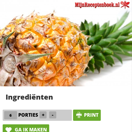
Ingrediënten
PORTIES
+
-
PRINT
GA IK MAKEN