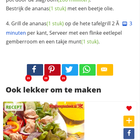
Bestrijk de
ananas
(1 stuk)
met een beetje olie.
Grill de
ananas
(1 stuk)
op de hete tafelgrill 2 Ã
3
minuten
per kant, Serveer met een flinke eetlepel
gemberroom en een takje
munt
(1 stuk)
.
25
25
25
Ook lekker om te maken
RECEPT