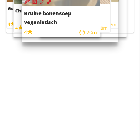
Guacamole
Pruimentaart met kaneel
Chili con carne
Sushi rijstsalade
Bruine bonensoep
maaltijdsalade
veganistisch
4
4
5m
55m
4
4
45m
40m
4
20m