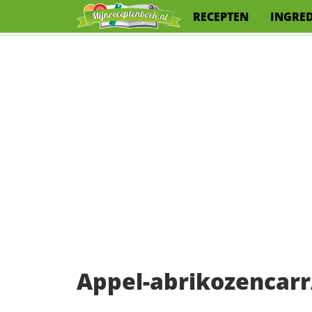
RECEPTEN
INGRE
Appel-abrikozencar