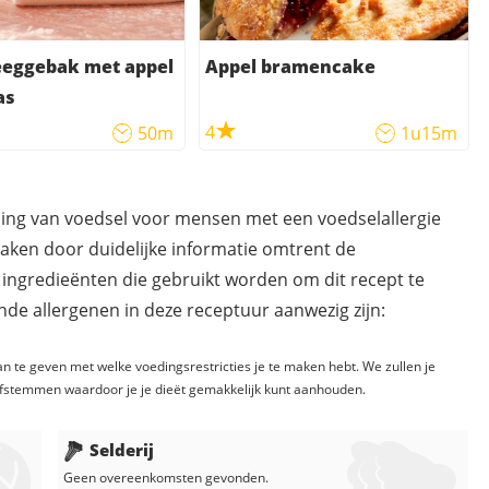
eeggebak met appel
Appel bramencake
as
4
50m
1u15m
ding van voedsel voor mensen met een voedselallergie
maken door duidelijke informatie omtrent de
 ingredieënten die gebruikt worden om dit recept te
de allergenen in deze receptuur aanwezig zijn:
n te geven met welke voedingsrestricties je te maken hebt. We zullen je
fstemmen waardoor je je dieët gemakkelijk kunt aanhouden.
Selderij
Geen overeenkomsten gevonden.