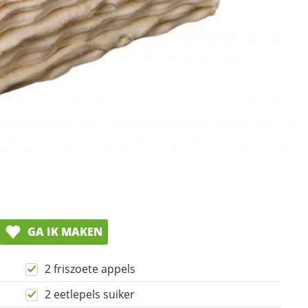
GA IK MAKEN
2 friszoete appels
2 eetlepels suiker