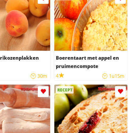
brikozenplakken
Boerentaart met appel en
pruimencompote
4
30m
1u15m
RECEPT