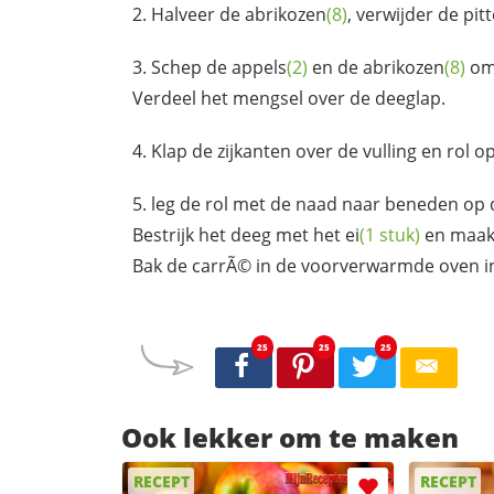
Halveer de
abrikozen
(8)
, verwijder de pitt
Schep de
appels
(2)
en de
abrikozen
(8)
om
Verdeel het mengsel over de deeglap.
Klap de zijkanten over de vulling en rol op
leg de rol met de naad naar beneden op 
Bestrijk het deeg met het
ei
(1 stuk)
en maak 
Bak de carrÃ© in de voorverwarmde oven i
25
25
25
Ook lekker om te maken
RECEPT
RECEPT