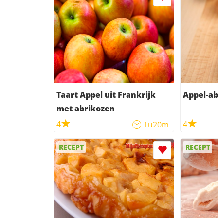
Taart Appel uit Frankrijk
Appel-a
met abrikozen
4
4
1u20m
RECEPT
RECEPT