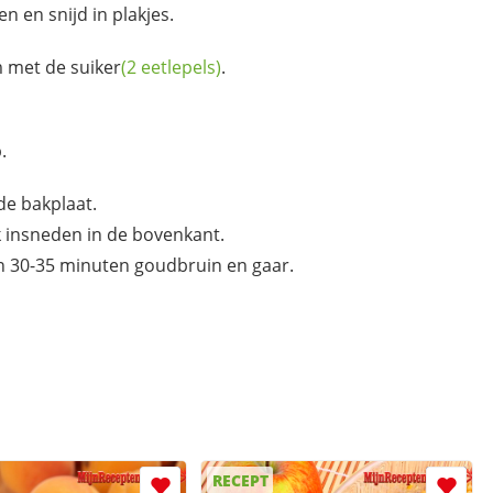
en en snijd in plakjes.
 met de
suiker
(2 eetlepels)
.
.
de bakplaat.
insneden in de bovenkant.
n 30-35 minuten goudbruin en gaar.
RECEPT