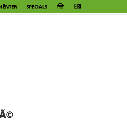
DIËNTEN
SPECIALS
rÃ©