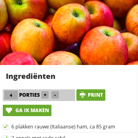
Ingrediënten
PORTIES
+
-
PRINT
GA IK MAKEN
6 plakken rauwe (Italiaanse) ham, ca 85 gram