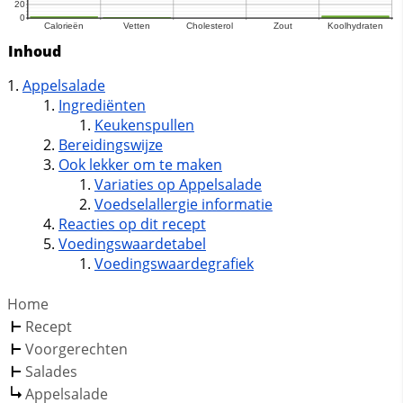
Inhoud
Appelsalade
Ingrediënten
Keukenspullen
Bereidingswijze
Ook lekker om te maken
Variaties op Appelsalade
Voedselallergie informatie
Reacties op dit recept
Voedingswaardetabel
Voedingswaardegrafiek
Home
Recept
Voorgerechten
Salades
Appelsalade