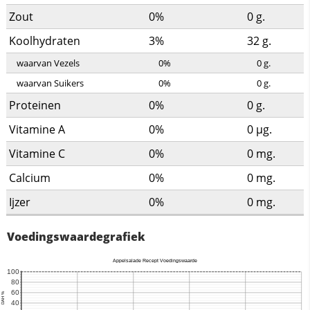
Zout
0%
0
g.
Koolhydraten
3%
32
g.
waarvan Vezels
0%
0
g.
waarvan Suikers
0%
0
g.
Proteinen
0%
0
g.
Vitamine A
0%
0
µg.
Vitamine C
0%
0
mg.
Calcium
0%
0
mg.
Ijzer
0%
0
mg.
Voedingswaardegrafiek