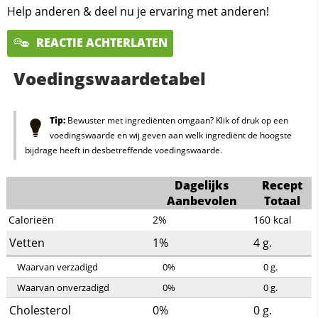
Help anderen & deel nu je ervaring met anderen!
REACTIE ACHTERLATEN
Voedingswaardetabel
Tip:
Bewuster met ingrediënten omgaan? Klik of druk op een
voedingswaarde en wij geven aan welk ingrediënt de hoogste
bijdrage heeft in desbetreffende voedingswaarde.
Dagelijks
Recept
Aanbevolen
Totaal
Calorieën
2%
160
kcal
Vetten
1%
4
g.
Waarvan verzadigd
0%
0
g.
Waarvan onverzadigd
0%
0
g.
Cholesterol
0%
0
g.