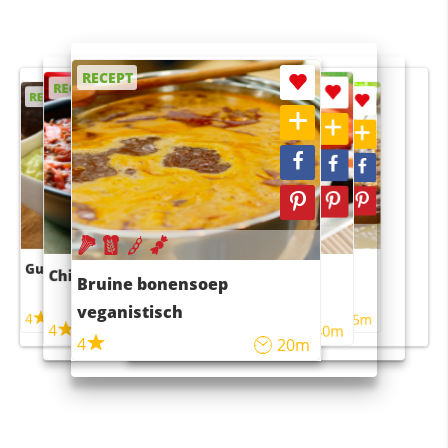
RECEPT
RECEPT
RECEPT
RECEPT
RECEPT
Guacamole
Pruimentaart met kaneel
Chili con carne
Sushi rijstsalade
Bruine bonensoep
maaltijdsalade
veganistisch
4
4
5m
55m
4
4
45m
40m
4
20m