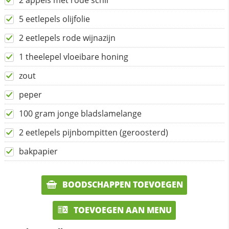
2 appels met rode schil
5 eetlepels olijfolie
2 eetlepels rode wijnazijn
1 theelepel vloeibare honing
zout
peper
100 gram jonge bladslamelange
2 eetlepels pijnbompitten (geroosterd)
bakpapier
BOODSCHAPPEN TOEVOEGEN
TOEVOEGEN AAN MENU