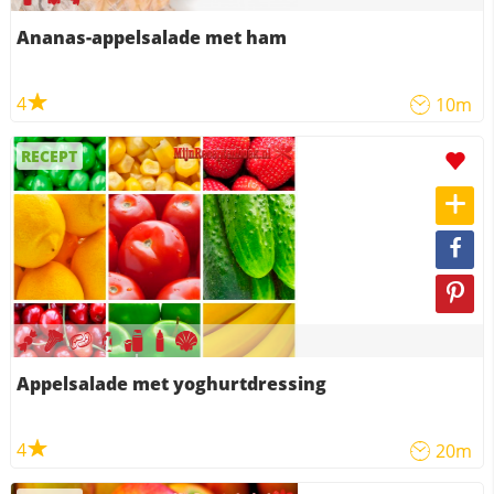
Ananas-appelsalade met ham
4
10m
RECEPT
Appelsalade met yoghurtdressing
4
20m