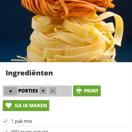
Ingrediënten
PORTIES
+
-
PRINT
GA IK MAKEN
1 pak mie