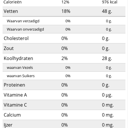
Calorieën
12%
976
kcal
Vetten
18%
48
g.
Waarvan verzadigd
0%
0
g.
Waarvan onverzadigd
0%
0
g.
Cholesterol
0%
0
g.
Zout
0%
0
g.
Koolhydraten
2%
28
g.
waarvan Vezels
0%
0
g.
waarvan Suikers
0%
0
g.
Proteinen
0%
0
g.
Vitamine A
0%
0
µg.
Vitamine C
0%
0
mg.
Calcium
0%
0
mg.
Ijzer
0%
0
mg.