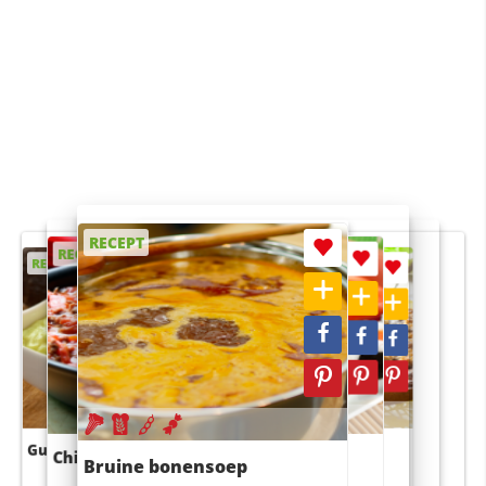
RECEPT
RECEPT
RECEPT
RECEPT
RECEPT
Guacamole
Pruimentaart met kaneel
Chili con carne
Sushi rijstsalade
Bruine bonensoep
maaltijdsalade