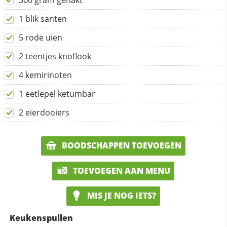
300 gram gehakt
1 blik santen
5 rode uien
2 teentjes knoflook
4 kemirinoten
1 eetlepel ketumbar
2 eierdooiers
BOODSCHAPPEN TOEVOEGEN
TOEVOEGEN AAN MENU
MIS JE NOG IETS?
Keukenspullen