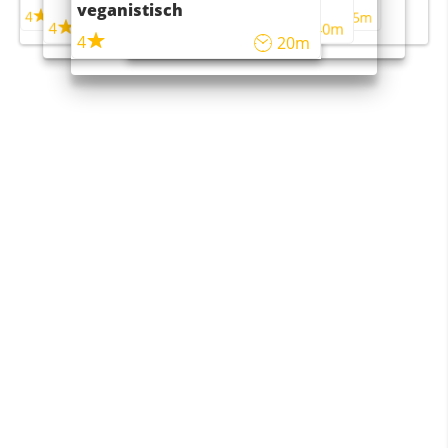
veganistisch
4
4
5m
55m
4
4
45m
40m
4
20m