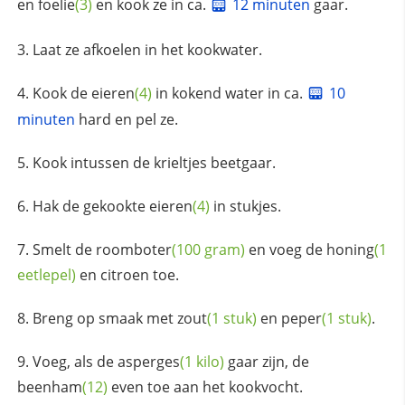
en
foelie
(3)
en kook ze in ca.
12 minuten
gaar.
Laat ze afkoelen in het kookwater.
Kook de
eieren
(4)
in kokend water in ca.
10
minuten
hard en pel ze.
Kook intussen de krieltjes beetgaar.
Hak de gekookte
eieren
(4)
in stukjes.
Smelt de
roomboter
(100 gram)
en voeg de
honing
(1
eetlepel)
en citroen toe.
Breng op smaak met
zout
(1 stuk)
en
peper
(1 stuk)
.
Voeg, als de
asperges
(1 kilo)
gaar zijn, de
beenham
(12)
even toe aan het kookvocht.