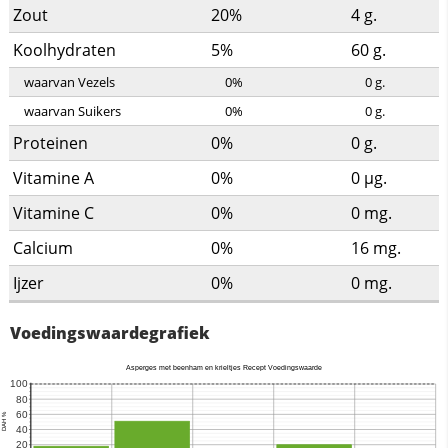
Zout
20%
4
g.
Koolhydraten
5%
60
g.
waarvan Vezels
0%
0
g.
waarvan Suikers
0%
0
g.
Proteinen
0%
0
g.
Vitamine A
0%
0
µg.
Vitamine C
0%
0
mg.
Calcium
0%
16
mg.
Ijzer
0%
0
mg.
Voedingswaardegrafiek