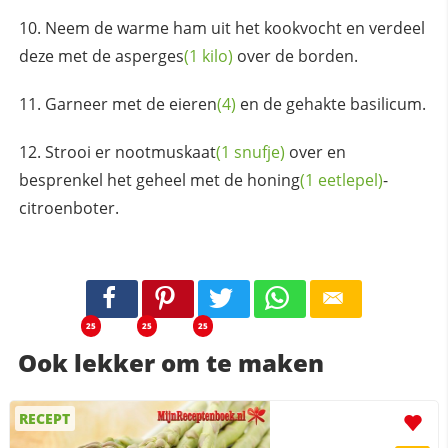
Neem de warme ham uit het kookvocht en verdeel
deze met de
asperges
(1 kilo)
over de borden.
Garneer met de
eieren
(4)
en de gehakte basilicum.
Strooi er
nootmuskaat
(1 snufje)
over en
besprenkel het geheel met de
honing
(1 eetlepel)
-
citroenboter.
25
25
25
Ook lekker om te maken
RECEPT