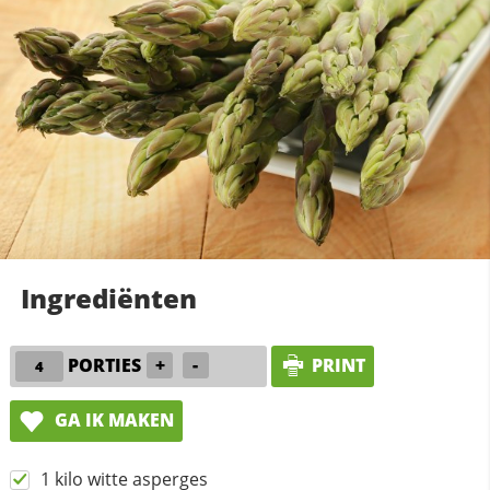
Ingrediënten
PORTIES
+
-
PRINT
GA IK MAKEN
1 kilo witte asperges