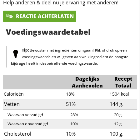
Help anderen & deel nu je ervaring met anderen!
REACTIE ACHTERLATEN
Voedingswaardetabel
Tip:
Bewuster met ingrediënten omgaan? Klik of druk op een
voedingswaarde en wij geven aan welk ingrediënt de hoogste
bijdrage heeft in desbetreffende voedingswaarde.
Dagelijks
Recept
Aanbevolen
Totaal
Calorieën
18%
1504
kcal
Vetten
51%
144
g.
Waarvan verzadigd
28%
20
g.
Waarvan onverzadigd
10%
12
g.
Cholesterol
10%
100
g.