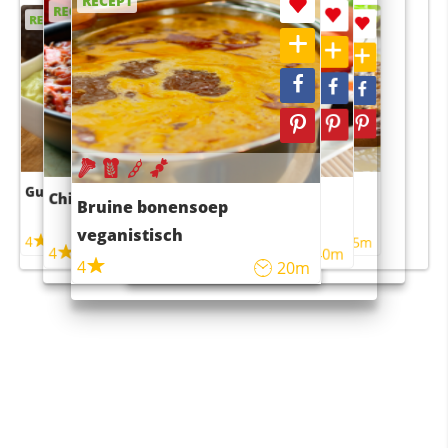
RECEPT
RECEPT
RECEPT
RECEPT
RECEPT
Guacamole
Pruimentaart met kaneel
Chili con carne
Sushi rijstsalade
Bruine bonensoep
maaltijdsalade
veganistisch
4
4
5m
55m
4
4
45m
40m
4
20m